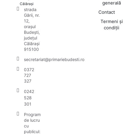
generală
Călărași
strada
Contact
Gării, nr.
12,
Termeni și
orașul
condiții
Budești,
județul
Călărași
915100
secretariat@primariebudesti.ro
0372
727
327
0242
528
301
Program
de lucru
cu
publicul: