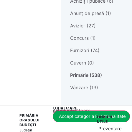
Achiziții publice (6)
Anunț de presă (1)
Avizier (27)
Concurs (1)
Furnizori (74)
Guvern (0)
Primărie (538)
Vânzare (13)
LOCALIZARE
Acest conținut este blocat până când acceptați categoria corespunzătoare de cookie-uri.
PRIMĂRIA
Accept categoria Funcționalitate
LINKURI
ORAȘULUI
UTILE
BUDEȘTI
Prezentare
Județul