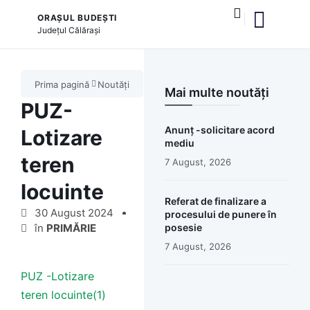
ORAȘUL BUDEȘTI
Județul
Călărași
și serviciile publice
Prima pagină
Noutăți
Mai multe noutăți
PUZ-
Anunț -solicitare acord
Lotizare
mediu
teren
7 August, 2026
locuinte
Referat de finalizare a
30 August 2024
procesului de punere în
în
PRIMĂRIE
posesie
7 August, 2026
PUZ -Lotizare
teren locuinte(1)