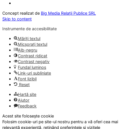
Concept realizat de
Big Media Relații Publice SRL
Skip to content
Instrumente de accesibilitate
Măriți textul
Micșorați textul
Alb-negru
Contrast ridicat
Contrast negativ
Fundal luminos
Link-uri subliniate
Font lizibil
Reset
Hartă site
Ajutor
Feedback
Acest site folosește cookie
Folosim cookie-uri pe site-ul nostru pentru a vă oferi cea mai
relevantă experiență, reținând preferințele și vizitele