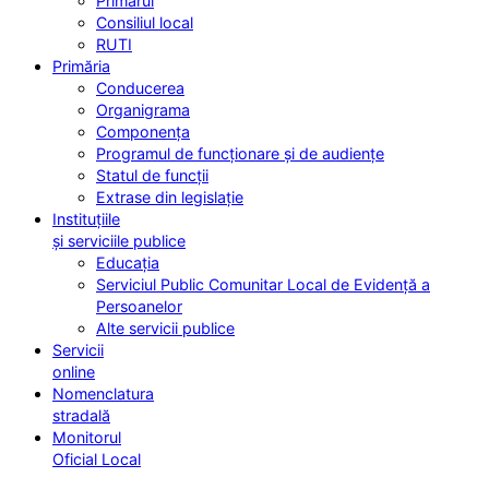
Primarul
Consiliul local
RUTI
Primăria
Conducerea
Organigrama
Componența
Programul de funcționare și de audiențe
Statul de funcții
Extrase din legislație
Instituțiile
și serviciile publice
Educația
Serviciul Public Comunitar Local de Evidență a
Persoanelor
Alte servicii publice
Servicii
online
Nomenclatura
stradală
Monitorul
Oficial Local