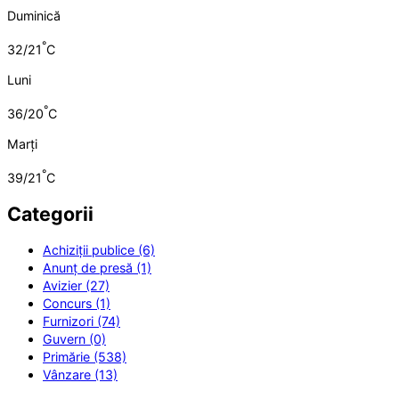
Duminică
°
32/21
C
Luni
°
36/20
C
Marți
°
39/21
C
Categorii
Achiziții publice (6)
Anunț de presă (1)
Avizier (27)
Concurs (1)
Furnizori (74)
Guvern (0)
Primărie (538)
Vânzare (13)