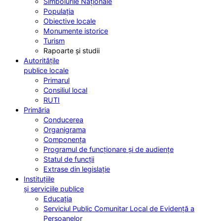
Simbolurile Naționale
Populația
Obiective locale
Monumente istorice
Turism
Rapoarte și studii
Autoritățile
publice locale
Primarul
Consiliul local
RUTI
Primăria
Conducerea
Organigrama
Componența
Programul de funcționare și de audiențe
Statul de funcții
Extrase din legislație
Instituțiile
și serviciile publice
Educația
Serviciul Public Comunitar Local de Evidență a
Persoanelor