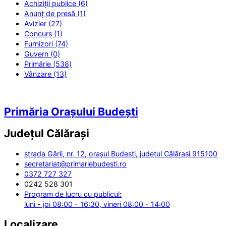
Achiziții publice (6)
Anunț de presă (1)
Avizier (27)
Concurs (1)
Furnizori (74)
Guvern (0)
Primărie (538)
Vânzare (13)
Primăria Orașului Budești
Județul
Călărași
strada Gării, nr. 12, orașul Budești, județul Călărași 915100
secretariat@primariebudesti.ro
0372 727 327
0242 528 301
Program de lucru cu publicul:
luni - joi 08:00 - 16:30, vineri 08:00 - 14:00
Localizare