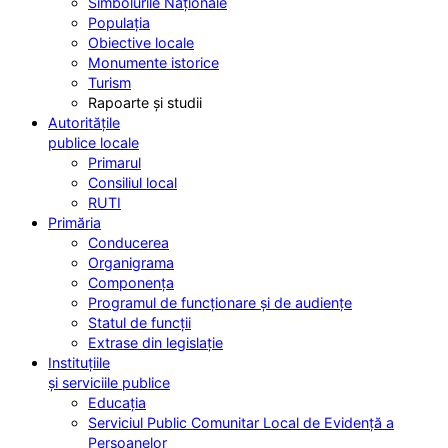
Simbolurile Naționale
Populația
Obiective locale
Monumente istorice
Turism
Rapoarte și studii
Autoritățile
publice locale
Primarul
Consiliul local
RUTI
Primăria
Conducerea
Organigrama
Componența
Programul de funcționare și de audiențe
Statul de funcții
Extrase din legislație
Instituțiile
și serviciile publice
Educația
Serviciul Public Comunitar Local de Evidență a
Persoanelor