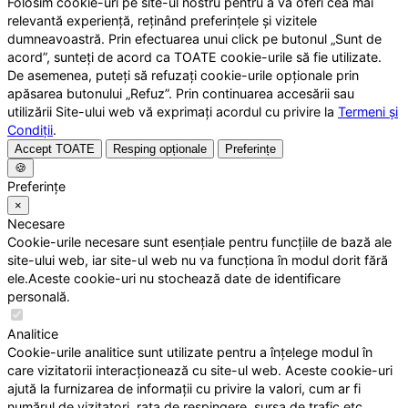
Folosim cookie-uri pe site-ul nostru pentru a vă oferi cea mai
relevantă experiență, reținând preferințele și vizitele
dumneavoastră. Prin efectuarea unui click pe butonul „Sunt de
acord”, sunteți de acord ca TOATE cookie-urile să fie utilizate.
De asemenea, puteți să refuzați cookie-urile opționale prin
apăsarea butonului „Refuz”. Prin continuarea accesării sau
utilizării Site-ului web vă exprimați acordul cu privire la
Termeni și
Condiții
.
Accept TOATE
Resping opționale
Preferințe
🍪
Preferințe
×
Necesare
Cookie-urile necesare sunt esențiale pentru funcțiile de bază ale
site-ului web, iar site-ul web nu va funcționa în modul dorit fără
ele.Aceste cookie-uri nu stochează date de identificare
personală.
Analitice
Cookie-urile analitice sunt utilizate pentru a înțelege modul în
care vizitatorii interacționează cu site-ul web. Aceste cookie-uri
ajută la furnizarea de informații cu privire la valori, cum ar fi
numărul de vizitatori, rata de respingere, sursa de trafic etc.