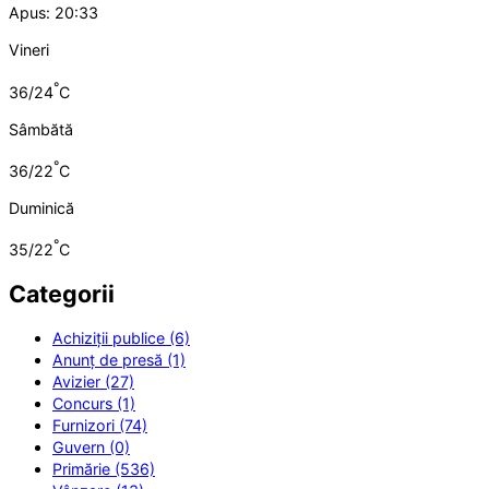
Apus: 20:33
Vineri
°
36/24
C
Sâmbătă
°
36/22
C
Duminică
°
35/22
C
Categorii
Achiziții publice (6)
Anunț de presă (1)
Avizier (27)
Concurs (1)
Furnizori (74)
Guvern (0)
Primărie (536)