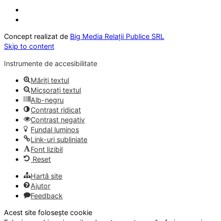
Concept realizat de
Big Media Relații Publice SRL
Skip to content
Instrumente de accesibilitate
Măriți textul
Micșorați textul
Alb-negru
Contrast ridicat
Contrast negativ
Fundal luminos
Link-uri subliniate
Font lizibil
Reset
Hartă site
Ajutor
Feedback
Acest site folosește cookie