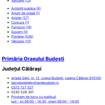
Vânzare (13)
Achiziții publice (6)
Anunț de presă (1)
Avizier (27)
Concurs (1)
Furnizori (74)
Guvern (0)
Primărie (536)
Vânzare (13)
Primăria Orașului Budești
Județul
Călărași
strada Gării, nr. 12, orașul Budești, județul Călărași 915100
secretariat@primariebudesti.ro
0372 727 327
0242 528 301
Program de lucru cu publicul:
luni - joi 08:00 - 16:30, vineri 08:00 - 14:00