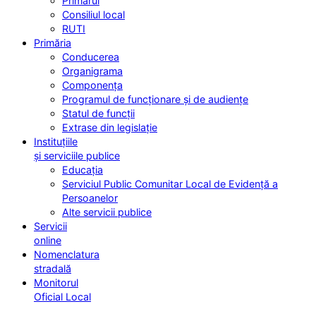
Primarul
Consiliul local
RUTI
Primăria
Conducerea
Organigrama
Componența
Programul de funcționare și de audiențe
Statul de funcții
Extrase din legislație
Instituțiile
și serviciile publice
Educația
Serviciul Public Comunitar Local de Evidență a
Persoanelor
Alte servicii publice
Servicii
online
Nomenclatura
stradală
Monitorul
Oficial Local