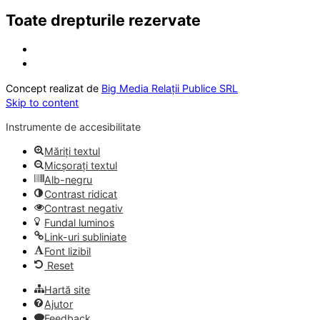
Toate drepturile rezervate
Concept realizat de
Big Media Relații Publice SRL
Skip to content
Instrumente de accesibilitate
Măriți textul
Micșorați textul
Alb-negru
Contrast ridicat
Contrast negativ
Fundal luminos
Link-uri subliniate
Font lizibil
Reset
Hartă site
Ajutor
Feedback