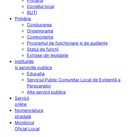
Primarul
Consiliul local
RUTI
Primăria
Conducerea
Organigrama
Componența
Programul de funcționare și de audiențe
Statul de funcții
Extrase din legislație
Instituțiile
și serviciile publice
Educația
Serviciul Public Comunitar Local de Evidență a
Persoanelor
Alte servicii publice
Servicii
online
Nomenclatura
stradală
Monitorul
Oficial Local