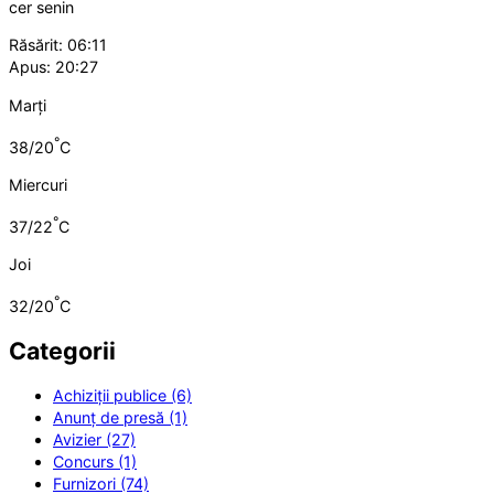
cer senin
Răsărit: 06:11
Apus: 20:27
Marți
°
38/20
C
Miercuri
°
37/22
C
Joi
°
32/20
C
Categorii
Achiziții publice (6)
Anunț de presă (1)
Avizier (27)
Concurs (1)
Furnizori (74)