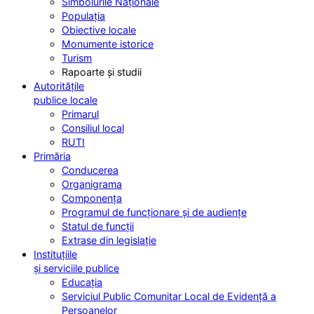
Simbolurile Naționale
Populația
Obiective locale
Monumente istorice
Turism
Rapoarte și studii
Autoritățile
publice locale
Primarul
Consiliul local
RUTI
Primăria
Conducerea
Organigrama
Componența
Programul de funcționare și de audiențe
Statul de funcții
Extrase din legislație
Instituțiile
și serviciile publice
Educația
Serviciul Public Comunitar Local de Evidență a
Persoanelor