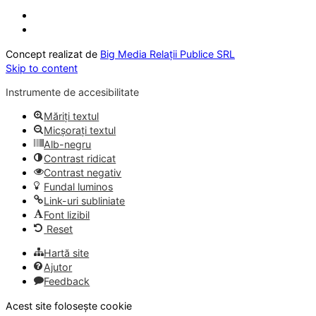
Concept realizat de
Big Media Relații Publice SRL
Skip to content
Instrumente de accesibilitate
Măriți textul
Micșorați textul
Alb-negru
Contrast ridicat
Contrast negativ
Fundal luminos
Link-uri subliniate
Font lizibil
Reset
Hartă site
Ajutor
Feedback
Acest site folosește cookie