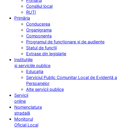
Primarul
Consiliul local
RUTI
Primăria
Conducerea
Organigrama
Componența
Programul de funcționare și de audiențe
Statul de funcții
Extrase din legislație
Instituțiile
și serviciile publice
Educația
Serviciul Public Comunitar Local de Evidență a
Persoanelor
Alte servicii publice
Servicii
online
Nomenclatura
stradală
Monitorul
Oficial Local