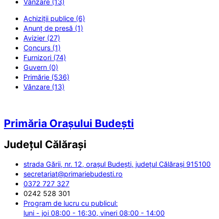
Vânzare (13)
Achiziții publice (6)
Anunț de presă (1)
Avizier (27)
Concurs (1)
Furnizori (74)
Guvern (0)
Primărie (536)
Vânzare (13)
Primăria Orașului Budești
Județul
Călărași
strada Gării, nr. 12, orașul Budești, județul Călărași 915100
secretariat@primariebudesti.ro
0372 727 327
0242 528 301
Program de lucru cu publicul:
luni - joi 08:00 - 16:30, vineri 08:00 - 14:00