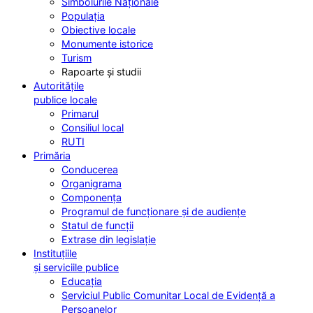
Simbolurile Naționale
Populația
Obiective locale
Monumente istorice
Turism
Rapoarte și studii
Autoritățile
publice locale
Primarul
Consiliul local
RUTI
Primăria
Conducerea
Organigrama
Componența
Programul de funcționare și de audiențe
Statul de funcții
Extrase din legislație
Instituțiile
și serviciile publice
Educația
Serviciul Public Comunitar Local de Evidență a
Persoanelor