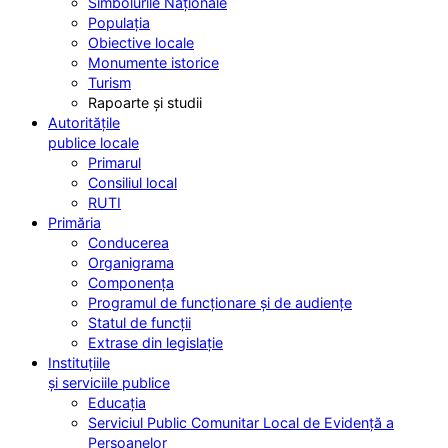
Simbolurile Naționale
Populația
Obiective locale
Monumente istorice
Turism
Rapoarte și studii
Autoritățile
publice locale
Primarul
Consiliul local
RUTI
Primăria
Conducerea
Organigrama
Componența
Programul de funcționare și de audiențe
Statul de funcții
Extrase din legislație
Instituțiile
și serviciile publice
Educația
Serviciul Public Comunitar Local de Evidență a
Persoanelor