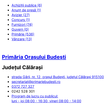
Achiziții publice (6)
Anunț de presă (1)
Avizier (27)
Concurs (1)
Furnizori (74)
Guvern (0)
Primărie (536)
Vânzare (13)
Primăria Orașului Budești
Județul
Călărași
strada Gării, nr. 12, orașul Budești, județul Călărași 915100
secretariat@primariebudesti.ro
0372 727 327
0242 528 301
Program de lucru cu publicul:
luni - joi 08:00 - 16:30, vineri 08:00 - 14:00