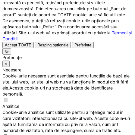
relevantă experiență, reținând preferințele și vizitele
dumneavoastră. Prin efectuarea unui click pe butonul „Sunt de
acord”, sunteți de acord ca TOATE cookie-urile să fie utilizate.
De asemenea, puteți să refuzați cookie-urile opționale prin
apăsarea butonului „Refuz”. Prin continuarea accesării sau
utilizării Site-ului web vă exprimați acordul cu privire la
Termeni și
Condiții
.
Accept TOATE
Resping opționale
Preferințe
🍪
Preferințe
×
Necesare
Cookie-urile necesare sunt esențiale pentru funcțiile de bază ale
site-ului web, iar site-ul web nu va funcționa în modul dorit fără
ele.Aceste cookie-uri nu stochează date de identificare
personală.
Analitice
Cookie-urile analitice sunt utilizate pentru a înțelege modul în
care vizitatorii interacționează cu site-ul web. Aceste cookie-uri
ajută la furnizarea de informații cu privire la valori, cum ar fi
numărul de vizitatori, rata de respingere, sursa de trafic etc.