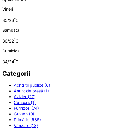
Vineri
°
35/23
C
Sâmbătă
°
36/22
C
Duminică
°
34/24
C
Categorii
Achiziții publice (6)
Anunț de presă (1)
Avizier (27)
Concurs (1)
Furnizori (74)
Guvern (0)
Primărie (536)
Vânzare (13)