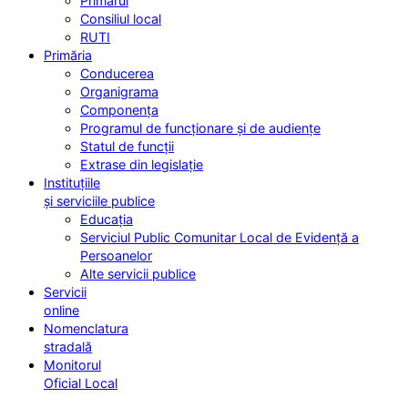
Primarul
Consiliul local
RUTI
Primăria
Conducerea
Organigrama
Componența
Programul de funcționare și de audiențe
Statul de funcții
Extrase din legislație
Instituțiile
și serviciile publice
Educația
Serviciul Public Comunitar Local de Evidență a
Persoanelor
Alte servicii publice
Servicii
online
Nomenclatura
stradală
Monitorul
Oficial Local