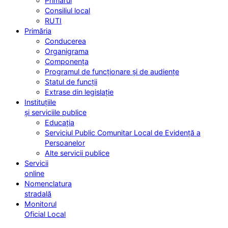
Primarul
Consiliul local
RUTI
Primăria
Conducerea
Organigrama
Componența
Programul de funcționare și de audiențe
Statul de funcții
Extrase din legislație
Instituțiile
și serviciile publice
Educația
Serviciul Public Comunitar Local de Evidență a
Persoanelor
Alte servicii publice
Servicii
online
Nomenclatura
stradală
Monitorul
Oficial Local