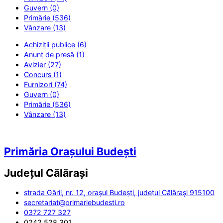
Guvern (0)
Primărie (536)
Vânzare (13)
Achiziții publice (6)
Anunț de presă (1)
Avizier (27)
Concurs (1)
Furnizori (74)
Guvern (0)
Primărie (536)
Vânzare (13)
Primăria Orașului Budești
Județul
Călărași
strada Gării, nr. 12, orașul Budești, județul Călărași 915100
secretariat@primariebudesti.ro
0372 727 327
0242 528 301