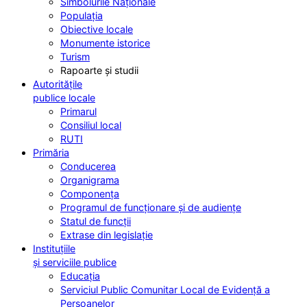
Simbolurile Naționale
Populația
Obiective locale
Monumente istorice
Turism
Rapoarte și studii
Autoritățile
publice locale
Primarul
Consiliul local
RUTI
Primăria
Conducerea
Organigrama
Componența
Programul de funcționare și de audiențe
Statul de funcții
Extrase din legislație
Instituțiile
și serviciile publice
Educația
Serviciul Public Comunitar Local de Evidență a
Persoanelor