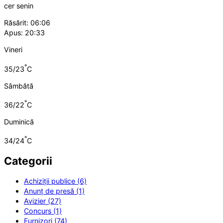
cer senin
Răsărit: 06:06
Apus: 20:33
Vineri
°
35/23
C
Sâmbătă
°
36/22
C
Duminică
°
34/24
C
Categorii
Achiziții publice (6)
Anunț de presă (1)
Avizier (27)
Concurs (1)
Furnizori (74)