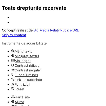
Toate drepturile rezervate
Concept realizat de
Big Media Relații Publice SRL
Skip to content
Instrumente de accesibilitate
Măriți textul
Micșorați textul
Alb-negru
Contrast ridicat
Contrast negativ
Fundal luminos
Link-uri subliniate
Font lizibil
Reset
Hartă site
Ajutor