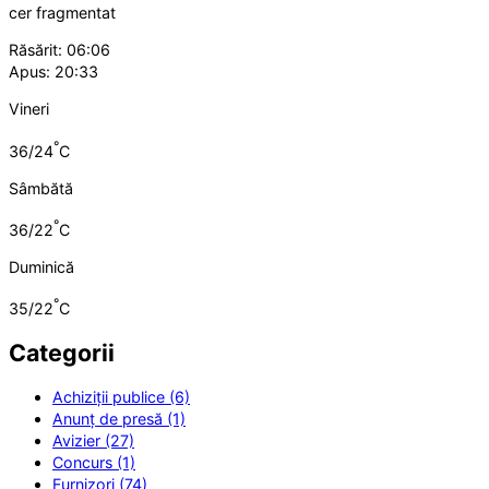
cer fragmentat
Răsărit: 06:06
Apus: 20:33
Vineri
°
36/24
C
Sâmbătă
°
36/22
C
Duminică
°
35/22
C
Categorii
Achiziții publice (6)
Anunț de presă (1)
Avizier (27)
Concurs (1)
Furnizori (74)