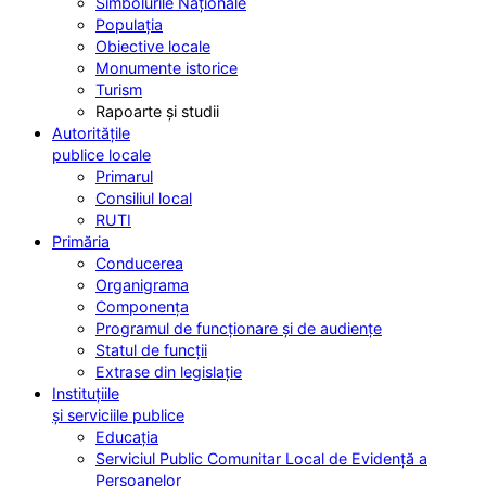
Simbolurile Naționale
Populația
Obiective locale
Monumente istorice
Turism
Rapoarte și studii
Autoritățile
publice locale
Primarul
Consiliul local
RUTI
Primăria
Conducerea
Organigrama
Componența
Programul de funcționare și de audiențe
Statul de funcții
Extrase din legislație
Instituțiile
și serviciile publice
Educația
Serviciul Public Comunitar Local de Evidență a
Persoanelor