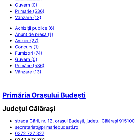
Guvern (0)
Primărie (536)
Vânzare (13)
Achiziții publice (6)
Anunț de presă (1)
Avizier (27)
Concurs (1)
Furnizori (74)
Guvern (0)
Primărie (536)
Vânzare (13)
Primăria Orașului Budești
Județul
Călărași
strada Gării, nr. 12, orașul Budești, județul Călărași 915100
secretariat@primariebudesti.ro
0372 727 327
0242 528 301