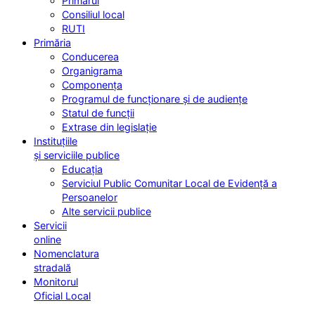
Primarul
Consiliul local
RUTI
Primăria
Conducerea
Organigrama
Componența
Programul de funcționare și de audiențe
Statul de funcții
Extrase din legislație
Instituțiile
și serviciile publice
Educația
Serviciul Public Comunitar Local de Evidență a
Persoanelor
Alte servicii publice
Servicii
online
Nomenclatura
stradală
Monitorul
Oficial Local