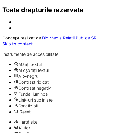
Toate drepturile rezervate
Concept realizat de
Big Media Relații Publice SRL
Skip to content
Instrumente de accesibilitate
Măriți textul
Micșorați textul
Alb-negru
Contrast ridicat
Contrast negativ
Fundal luminos
Link-uri subliniate
Font lizibil
Reset
Hartă site
Ajutor